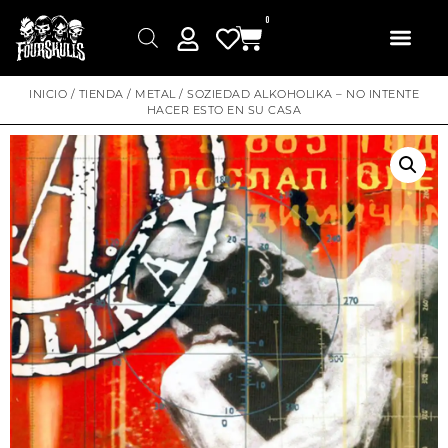
0
INICIO
/
TIENDA
/
METAL
/ SOZIEDAD ALKOHOLIKA – NO INTENTE
HACER ESTO EN SU CASA