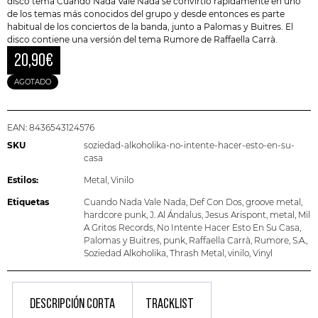
disco tema
Cuando Nada Vale Nada
se convirtió rápidamente en uno
de los temas más conocidos del grupo y desde entonces es parte
habitual de los conciertos de la banda, junto a Palomas y Buitres. El
disco contiene una versión del tema Rumore de
Raffaella Carrà
.
20,90
€
AGOTADO
EAN:
8436543124576
SKU
soziedad-alkoholika-no-intente-hacer-esto-en-su-
casa
Estilos:
Metal
,
Vinilo
Etiquetas
Cuando Nada Vale Nada
,
Def Con Dos
,
groove metal
,
hardcore punk
,
J. Al Ándalus
,
Jesus Arispont
,
metal
,
Mil
A Gritos Records
,
No Intente Hacer Esto En Su Casa
,
Palomas y Buitres
,
punk
,
Raffaella Carrà
,
Rumore
,
S.A.
,
Soziedad Alkoholika
,
Thrash Metal
,
vinilo
,
Vinyl
DESCRIPCIÓN CORTA
TRACKLIST