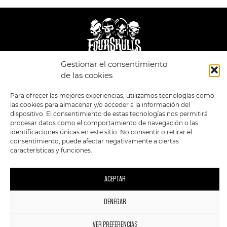
Gestionar el consentimiento
de las cookies
LEGAL
ENLACES
POLÍTICA DE
TIENDA
ESTILOS
Para ofrecer las mejores experiencias, utilizamos tecnologías como
PRIVACIDAD
FORMATOS
PREVENTAS
las cookies para almacenar y/o acceder a la información del
TÉRMINOS Y
OFERTAS
dispositivo. El consentimiento de estas tecnologías nos permitirá
CONDICIONES
MERCHANDISING
GENERALES DE LA
procesar datos como el comportamiento de navegación o las
VENTA
FOUR SKULLS
identificaciones únicas en este sitio. No consentir o retirar el
POLÍTICA DE COOKIES
consentimiento, puede afectar negativamente a ciertas
características y funciones.
SIGUENOS EN:
METODOS DE PAGO:
ACEPTAR
DENEGAR
1
2023 FourSkulls. Reservados todos los derechos.
VER PREFERENCIAS