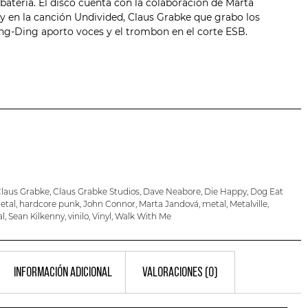
 batería. El disco cuenta con la colaboración de Marta
y en la canción Undivided, Claus Grabke que grabo los
ing-Ding
aporto voces y el trombon en el corte ESB.
laus Grabke
,
Claus Grabke Studios
,
Dave Neabore
,
Die Happy
,
Dog Eat
etal
,
hardcore punk
,
John Connor
,
Marta Jandová
,
metal
,
Metalville
,
al
,
Sean Kilkenny
,
vinilo
,
Vinyl
,
Walk With Me
INFORMACIÓN ADICIONAL
VALORACIONES (0)