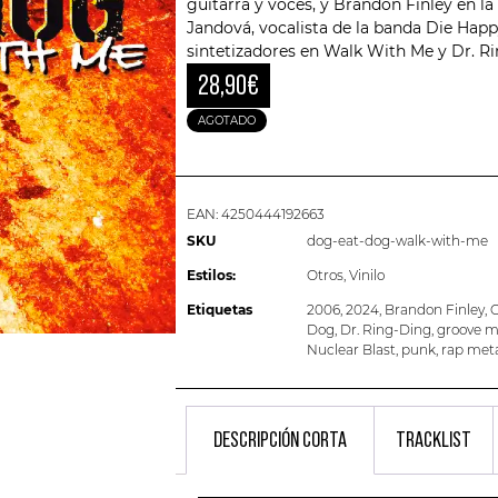
guitarra y voces, y Brandon Finley en la
Jandová, vocalista de la banda Die Happ
sintetizadores en Walk With Me y
Dr. R
28,90
€
AGOTADO
EAN:
4250444192663
SKU
dog-eat-dog-walk-with-me
Estilos:
Otros
,
Vinilo
Etiquetas
2006
,
2024
,
Brandon Finley
,
C
Dog
,
Dr. Ring-Ding
,
groove m
Nuclear Blast
,
punk
,
rap met
DESCRIPCIÓN CORTA
TRACKLIST