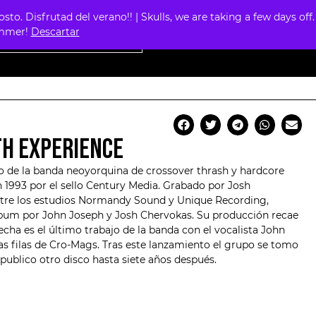
. Disfrutad del verano!! | Skulls, we are taking a few days off.
0
summer!
Descartar
TH EXPERIENCE
co de la banda neoyorquina de crossover thrash y hardcore
n 1993 por el sello Century Media. Grabado por Josh
ntre los estudios Normandy Sound y Unique Recording,
lbum por John Joseph y Josh Chervokas. Su producción recae
fecha es el último trabajo de la banda con el vocalista John
las filas de Cro-Mags. Tras este lanzamiento el grupo se tomo
ublico otro disco hasta siete años después.