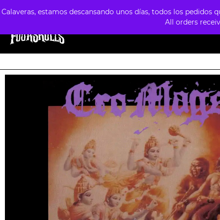
Calaveras, estamos descansando unos días, todos los pedidos que
All orders recei
TIENDA
ESTILOS
FORMATOS
PREVE