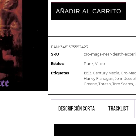
AÑADIR AL CARRITO
EAN:
3481575592423
SKU
cro-mags-near-death-exper
Estilos:
Punk
,
Vinilo
Etiquetas
1993
,
Century Media
,
Cro-Ma
Harley Flanagan
,
John Josep
Greene
,
Thrash
,
Tom Soares
,
DESCRIPCIÓN CORTA
TRACKLIST