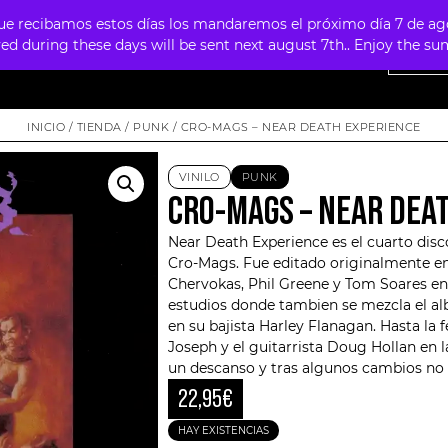
 recibamos estos días los mandaremos el próximo día 7 de agosto
ved during these days will be sent next august 7th.. Enjoy the 
NTAS
OFERTAS
MERCHANDISING
FOUR SKULLS
INICIO
/
TIENDA
/
PUNK
/ CRO-MAGS – NEAR DEATH EXPERIENCE
VINILO
PUNK
CRO-MAGS – NEAR DEA
Near Death Experience es el cuarto dis
Cro-Mags
. Fue editado originalmente e
Chervokas, Phil Greene y Tom Soares e
estudios donde tambien se mezcla el a
en su bajista
Harley Flanagan
. Hasta la 
Joseph y el guitarrista Doug Hollan en 
un descanso y tras algunos cambios no p
22,95
€
HAY EXISTENCIAS