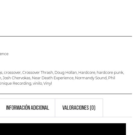
ience
gs
,
crossover
,
Crossover Thrash
,
Doug Hollan
,
Hardcore
,
hardcore punk
,
h
,
Josh Chervokas
,
Near Death Experience
,
Normandy Sound
,
Phil
Unique Recording
,
vinilo
,
Vinyl
INFORMACIÓN ADICIONAL
VALORACIONES (0)