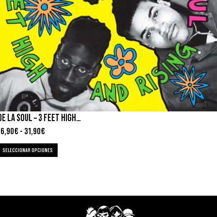
DE LA SOUL – 3 FEET HIGH AND RISING
16,90
€
-
31,90
€
SELECCIONAR OPCIONES