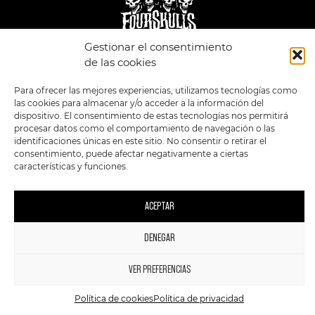
Gestionar el consentimiento
de las cookies
LEGAL
ENLACES
POLÍTICA DE
TIENDA
ESTILOS
Para ofrecer las mejores experiencias, utilizamos tecnologías como
PRIVACIDAD
FORMATOS
PREVENTAS
las cookies para almacenar y/o acceder a la información del
TÉRMINOS Y
OFERTAS
dispositivo. El consentimiento de estas tecnologías nos permitirá
CONDICIONES
MERCHANDISING
GENERALES DE LA
procesar datos como el comportamiento de navegación o las
VENTA
FOUR SKULLS
identificaciones únicas en este sitio. No consentir o retirar el
POLÍTICA DE COOKIES
consentimiento, puede afectar negativamente a ciertas
características y funciones.
SIGUENOS EN:
METODOS DE PAGO:
ACEPTAR
DENEGAR
1
2023 FourSkulls. Reservados todos los derechos.
VER PREFERENCIAS
Política de cookies
Política de privacidad