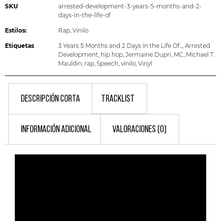
SKU
arrested-development-3-years-5-months-and-2-
days-in-the-life-of
Estilos:
Rap
,
Vinilo
Etiquetas
3 Years 5 Months and 2 Days in the Life Of...
,
Arrested
Development
,
hip hop
,
Jermaine Dupri
,
MC
,
Michael T.
Mauldin
,
rap
,
Speech
,
vinilo
,
Vinyl
DESCRIPCIÓN CORTA
TRACKLIST
INFORMACIÓN ADICIONAL
VALORACIONES (0)