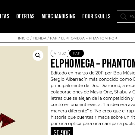
NTAS
OFERTAS
MERCHANDISING
FOUR SKULLS
INICIO
/
TIENDA
/
RAP
/ ELPHOMEGA – PHANTOM POP
VINILO
RAP
ELPHOMEGA – PHANTO
Editado en marzo de 2011 por Boa Música
Sergio Albarracín más conocido como
principalmente de Doc Diamond, a exce
colaboraciones de Masia One, Shabu y
C
letras que se alejan de la competición 
contó en una entrevista: “La idea era av
manera diferente” o “No creo que el rap 
historia que cuentas rimada sobre un r
por una óptica para una campaña publi
30,90
€