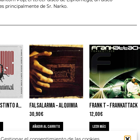
s principalmente de Sr. Narko.
TITÓ MUSIC – INSTINTO ANIMAL VOL 1 & VOL 2
FALSALARMA – ALQUIMIA
FRANK T – FRANKATTACK
30,90
€
12,00
€
AÑADIR AL CARRITO
LEER MÁS
Gestionar el consentimiento de las cookies