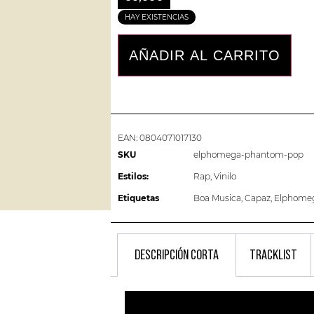
HAY EXISTENCIAS
AÑADIR AL CARRITO
EAN:
0804071017130
SKU
elphomega-phantom-pop
Estilos:
Rap
,
Vinilo
Etiquetas
Boa Musica
,
Capaz
,
Elphome
DESCRIPCIÓN CORTA
TRACKLIST