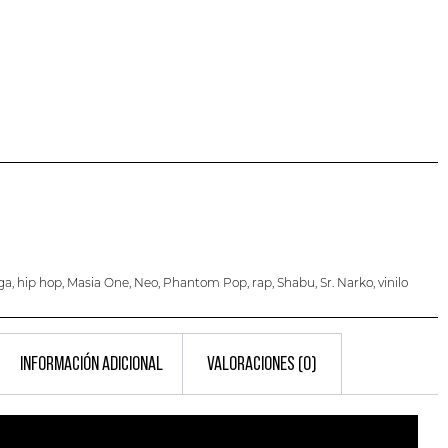
ga
,
hip hop
,
Masia One
,
Neo
,
Phantom Pop
,
rap
,
Shabu
,
Sr. Narko
,
vinilo
INFORMACIÓN ADICIONAL
VALORACIONES (0)