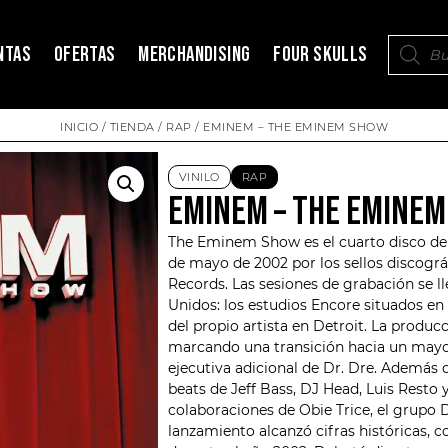
NTAS
OFERTAS
MERCHANDISING
FOUR SKULLS
INICIO
/
TIENDA
/
RAP
/ EMINEM – THE EMINEM SHOW
VINILO
RAP
EMINEM – THE EMINE
The Eminem Show es el cuarto disco de
de mayo de 2002 por los sellos discogr
Records. Las sesiones de grabación se ll
Unidos: los estudios Encore situados en
del propio artista en Detroit. La produ
marcando una transición hacia un mayor
ejecutiva adicional de Dr. Dre. Además 
beats de Jeff Bass, DJ Head, Luis Resto
colaboraciones de Obie Trice, el grupo
lanzamiento alcanzó cifras históricas, 