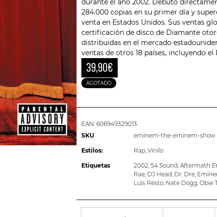
durante el año 2002. Debutó directament
284.000 copias en su primer día y super
venta en Estados Unidos. Sus ventas glo
certificación de disco de Diamante otor
distribuidas en el mercado estadouniden
ventas de otros 18 países, incluyendo el
39,90
€
AGOTADO
EAN:
606949329013
SKU
eminem-the-eminem-show
Estilos:
Rap
,
Vinilo
Etiquetas
2002
,
54 Sound
,
Aftermath E
Rae
,
DJ Head
,
Dr. Dre
,
Emin
Luis Resto
,
Nate Dogg
,
Obie T