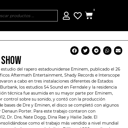
0
M SHOW
 estudio del rapero estadounidense
Eminem
, publicado el 26
áficos Aftermath Entertainment, Shady Records e Interscope
evaron a cabo en tres instalaciones diferentes de Estados
 Burbank, los estudios 54 Sound en Ferndale y la residencia
cción técnica fue asumida en su mayor parte por Eminem,
 control sobre su sonido, y contó con la producción
de bases de Dre y Eminen, el disco se completó con algunos
 y Denaun Porter. Para este trabajo contaron con
D12
, Dr. Dre, Nate Dogg, Dina Rae y Hailie Jade. El
consolidándose como el trabajo más vendido a nivel mundial