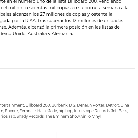
e en el número uno de la lista Billboard 200, vendiendo
o el millón trescientas mil copias en su primera semana a la
bales alcanzan los 27 millones de copias y ostenta la
gada por la RIAA, tras superar los 12 millones de unidades
se. Además, alcanzó la primera posición en las listas de
 Reino Unido, Australia y Alemania.
ntertainment
,
Billboard 200
,
Burbank
,
D12
,
Denaun Porter
,
Detroit
,
Dina
em
,
Encore
,
Ferndale
,
Hailie Jade
,
hip hop
,
Interscope Records
,
Jeff Bass
,
rice
,
rap
,
Shady Records
,
The Eminem Show
,
vinilo
,
Vinyl