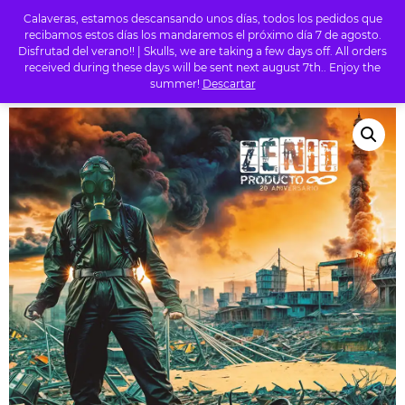
Calaveras, estamos descansando unos días, todos los pedidos que
0
recibamos estos días los mandaremos el próximo día 7 de agosto.
Disfrutad del verano!! | Skulls, we are taking a few days off. All orders
received during these days will be sent next august 7th.. Enjoy the
summer!
Descartar
INICIO
/
TIENDA
/
RAP
/ ZENIT – PRODUCTO INFINITO