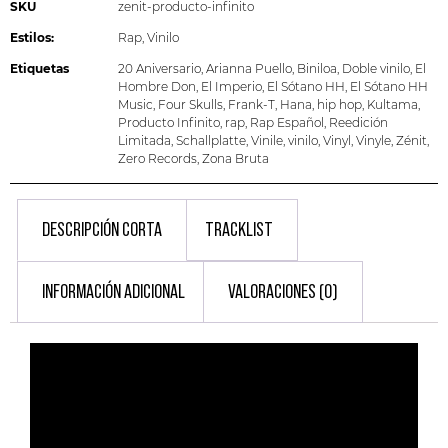
SKU
zenit-producto-infinito
Estilos:
Rap
,
Vinilo
Etiquetas
20 Aniversario
,
Arianna Puello
,
Biniloa
,
Doble vinilo
,
El
Hombre Don
,
El Imperio
,
El Sótano HH
,
El Sótano HH
Music
,
Four Skulls
,
Frank-T
,
Hana
,
hip hop
,
Kultama
,
Producto Infinito
,
rap
,
Rap Español
,
Reedición
Limitada
,
Schallplatte
,
Vinile
,
vinilo
,
Vinyl
,
Vinyle
,
Zénit
,
Zero Records
,
Zona Bruta
DESCRIPCIÓN CORTA
TRACKLIST
INFORMACIÓN ADICIONAL
VALORACIONES (0)