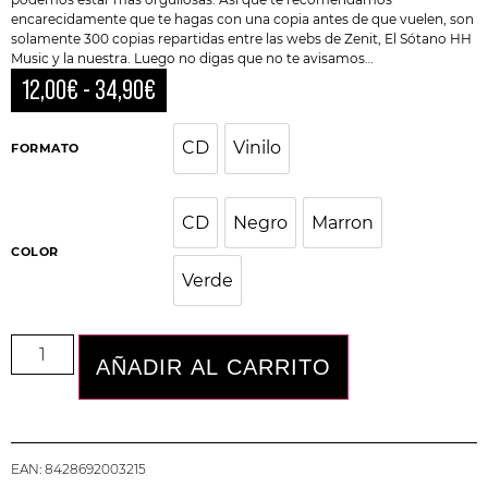
encarecidamente que te hagas con una copia antes de que vuelen, son
solamente 300 copias repartidas entre las webs de Zenit, El Sótano HH
Music y la nuestra. Luego no digas que no te avisamos…
12,00
€
-
34,90
€
CD
Vinilo
CD
Vinilo
FORMATO
CD
Negro
Marron
CD
Negro
Marron
COLOR
Verde
Verde
AÑADIR AL CARRITO
EAN:
8428692003215