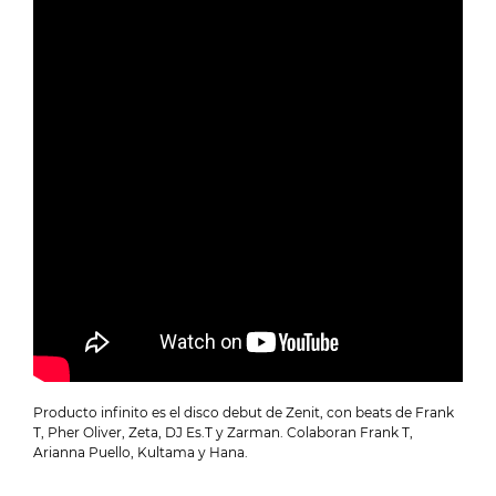
Producto infinito es el disco debut de Zenit, con beats de Frank
T, Pher Oliver, Zeta, DJ Es.T y Zarman. Colaboran Frank T,
Arianna Puello, Kultama y Hana.