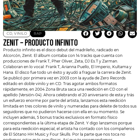
CD
,
VINILO
RAP
ZENIT – PRODUCTO INFINITO
Producto infinito es el disco debut del madrileño, radicado en
Alcorcón,
Zenit.
El álbum contaba con 14 tracks que cuenta con
producciones de Frank T, Pher Oliver, Zeta, DJ Es.T y Zarman.
Colaboran en lo vocal: Frank T, Arianna Puello, El Imperio, Kultama y
Hana. El disco fue todo un éxito y ayudó a fraguar la carrera de
Zenit
.
Se publicó por primera vez en 2003 con la ayuda de Zero Records
editado en doble vinilo y en CD. Tras agotar ambos formatos
rápidamente, en 2004 Zona Bruta saca una reedición en CD con el
apellido (Versión-04). Ahora celebrando el 20 aniversario de esta y trás
un esfuerzo enorme por parte del artista, lanzamos esta reedición
limitada en tres colores de vinilo y numeradas para deleite de todos sus
seguidores que no pudieron hacerse con ella en su momento. Se
incluyen además, 5 bonus tracks exclusivos en formato físico
correspondientes a la última etapa de Zenit. Y digo lanzamos porque
para esta reedición especial, el artista ha contado con los compañeros
de El Sótano HH Music y Four Skulls. Por la parte que nos toca no
podemos estar más orgullosas. Así que te recomendamos