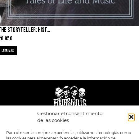
THE STORYTELLER: HISTORIAS DE VIDA – DAVE GROHL
20,95
€
LEER MÁS
Gestionar el consentimiento
de las cookies
LEGAL
ENLACES
POLÍTICA DE
TIENDA
ESTILOS
Para ofrecer las mejores experiencias, utilizamos tecnologías como
PRIVACIDAD
FORMATOS
PREVENTAS
las cookies para almacenar y/o acceder a la información del