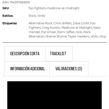
EAN:
194397883619
SKU
foo-fighters-medicine-at-midnight
Estilos:
Rock
,
Vinilo
Etiquetas
Alternative Rock
,
Chris shiflett
,
Dave Grohl
,
Foo
Fighters
,
Greg Kurstin
,
Medicine at Midnight
,
Nate
mendel
,
Pat smear
,
Rami Jaffee
,
rock
,
Rock
Alternativo
,
Shame Shame
,
Taylor Hawkins
,
vinilo
,
Vinyl
DESCRIPCIÓN CORTA
TRACKLIST
INFORMACIÓN ADICIONAL
VALORACIONES (0)