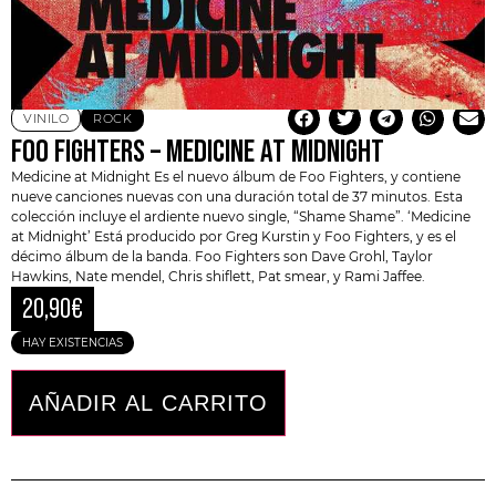
VINILO
ROCK
FOO FIGHTERS – MEDICINE AT MIDNIGHT
Medicine at Midnight Es el nuevo álbum de
Foo Fighters
, y contiene
nueve canciones nuevas con una duración total de 37 minutos. Esta
colección incluye el ardiente nuevo single, “Shame Shame”. ‘Medicine
at Midnight’ Está producido por Greg Kurstin y Foo Fighters, y es el
décimo álbum de la banda. Foo Fighters son
Dave Grohl
, Taylor
Hawkins, Nate mendel, Chris shiflett, Pat smear, y Rami Jaffee.
20,90
€
HAY EXISTENCIAS
AÑADIR AL CARRITO