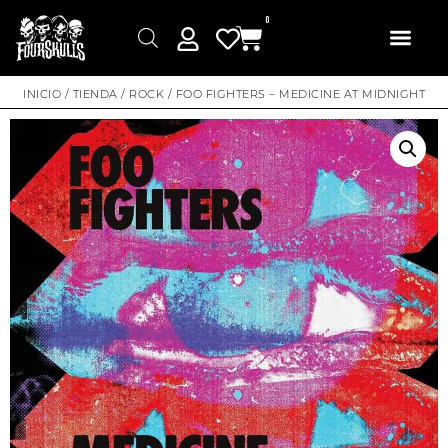
0
INICIO
/
TIENDA
/
ROCK
/ FOO FIGHTERS – MEDICINE AT MIDNIGHT