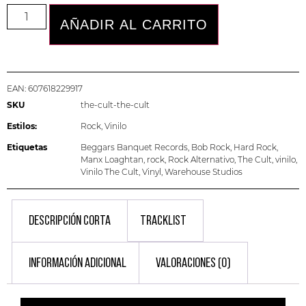
AÑADIR AL CARRITO
EAN:
607618229917
SKU
the-cult-the-cult
Estilos:
Rock
,
Vinilo
Etiquetas
Beggars Banquet Records
,
Bob Rock
,
Hard Rock
,
Manx Loaghtan
,
rock
,
Rock Alternativo
,
The Cult
,
vinilo
,
Vinilo The Cult
,
Vinyl
,
Warehouse Studios
DESCRIPCIÓN CORTA
TRACKLIST
INFORMACIÓN ADICIONAL
VALORACIONES (0)