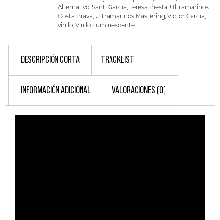
Alternativo
,
Santi García
,
Teresa Iñesta
,
Ultramarinos
Costa Brava
,
Ultramarinos Mastering
,
Victor García
,
vinilo
,
Vinilo Luminescente
DESCRIPCIÓN CORTA
TRACKLIST
INFORMACIÓN ADICIONAL
VALORACIONES (0)