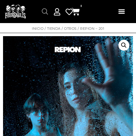
0
INICIO
/
TIENDA
/
OTROS
/ REPION – 201