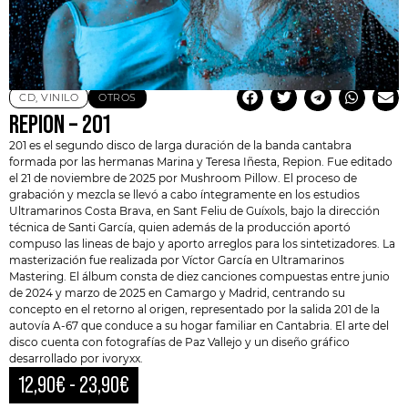
CD
,
VINILO
OTROS
REPION – 201
201 es el segundo disco de larga duración de la banda cantabra
formada por las hermanas Marina y Teresa Iñesta,
Repion
. Fue editado
el 21 de noviembre de 2025 por Mushroom Pillow. El proceso de
grabación y mezcla se llevó a cabo íntegramente en los estudios
Ultramarinos Costa Brava
, en Sant Feliu de Guíxols, bajo la dirección
técnica de Santi García, quien además de la producción aportó
compuso las lineas de bajo y aporto arreglos para los sintetizadores. La
masterización fue realizada por Víctor García en Ultramarinos
Mastering. El álbum consta de diez canciones compuestas entre junio
de 2024 y marzo de 2025 en Camargo y Madrid, centrando su
concepto en el retorno al origen, representado por la salida 201 de la
autovía A-67 que conduce a su hogar familiar en Cantabria. El arte del
disco cuenta con fotografías de Paz Vallejo y un diseño gráfico
desarrollado por ivoryxx.
12,90
€
-
23,90
€