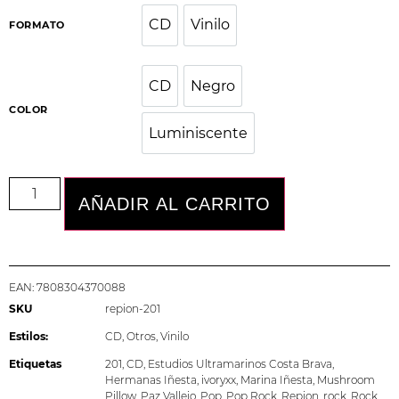
CD
Vinilo
CD
Vinilo
FORMATO
CD
Negro
CD
Negro
COLOR
Luminiscente
Luminiscente
AÑADIR AL CARRITO
EAN:
7808304370088
SKU
repion-201
Estilos:
CD
,
Otros
,
Vinilo
Etiquetas
201
,
CD
,
Estudios Ultramarinos Costa Brava
,
Hermanas Iñesta
,
ivoryxx
,
Marina Iñesta
,
Mushroom
Pillow
,
Paz Vallejo
,
Pop
,
Pop Rock
,
Repion
,
rock
,
Rock