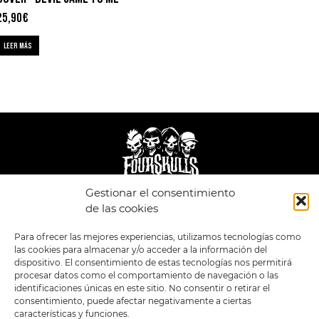
25,90
€
LEER MÁS
Gestionar el consentimiento
LEGAL
ENLACES
de las cookies
POLÍTICA DE
TIENDA
ESTILOS
Para ofrecer las mejores experiencias, utilizamos tecnologías como
PRIVACIDAD
FORMATOS
PREVENTAS
las cookies para almacenar y/o acceder a la información del
TÉRMINOS Y
OFERTAS
dispositivo. El consentimiento de estas tecnologías nos permitirá
CONDICIONES
MERCHANDISING
GENERALES DE LA
procesar datos como el comportamiento de navegación o las
VENTA
FOUR SKULLS
identificaciones únicas en este sitio. No consentir o retirar el
POLÍTICA DE COOKIES
consentimiento, puede afectar negativamente a ciertas
características y funciones.