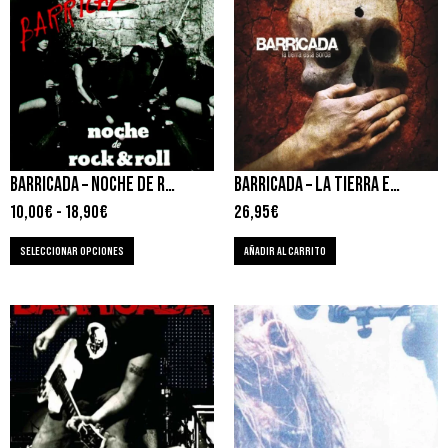
BARRICADA – NOCHE DE ROCK & ROLL
BARRICADA – LA TIERRA ESTA SORDA
10,00
€
-
18,90
€
26,95
€
SELECCIONAR OPCIONES
AÑADIR AL CARRITO