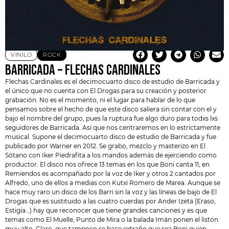
VINILO
ROCK
BARRICADA – FLECHAS CARDINALES
Flechas Cardinales es el decimocuarto disco de estudio de Barricada y
el único que no cuenta con El Drogas para su creación y posterior
grabación. No es el momento, ni el lugar para hablar de lo que
pensamos sobre el hecho de que este disco saliera sin contar con el y
bajo el nombre del grupo, pues la ruptura fue algo duro para todxs lxs
seguidores de Barricada. Así que nos centraremos en lo estrictamente
musical. Supone el decimocuarto disco de estudio de
Barricada
y fue
publicado por Warner en 2012. Se grabo, mezclo y masterizo en El
Sótano con Iker Piedrafita a los mandos además de ejerciendo como
productor. El disco nos ofrece 13 temas en los que Boni canta 11, en
Remiendos es acompañado por la voz de Iker y otros 2 cantados por
Alfredo, uno de ellos a medias con Kutxi Romero de Marea. Aunque se
hace muy raro un disco de los Barri sin la voz y las líneas de bajo de
El
Drogas
que es sustituido a las cuatro cuerdas por Ander Izeta (Eraso,
Estigia…) hay que reconocer que tiene grandes canciones y es que
temas como El Muelle, Punto de Mira o la balada Imán ponen el listón
muy alto. Claro, que tampoco se hace extraño que sea Boni quien