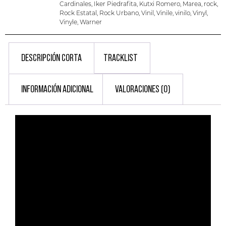
Cardinales
,
Iker Piedrafita
,
Kutxi Romero
,
Marea
,
rock
,
Rock Estatal
,
Rock Urbano
,
Vinil
,
Vinile
,
vinilo
,
Vinyl
,
Vinyle
,
Warner
DESCRIPCIÓN CORTA
TRACKLIST
INFORMACIÓN ADICIONAL
VALORACIONES (0)