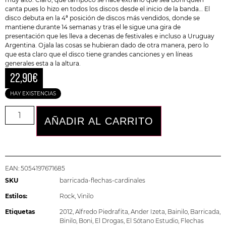
canta pues lo hizo en todos los discos desde el inicio de la banda… El
disco debuta en la 4ª posición de discos más vendidos, donde se
mantiene durante 14 semanas y tras el le sigue una gira de
presentación que les lleva a decenas de festivales e incluso a Uruguay
Argentina. Ojala las cosas se hubieran dado de otra manera, pero lo
que esta claro que el disco tiene grandes canciones y en líneas
generales esta a la altura.
22,90
€
HAY EXISTENCIAS
AÑADIR AL CARRITO
EAN:
5054197671685
SKU
barricada-flechas-cardinales
Estilos:
Rock
,
Vinilo
Etiquetas
2012
,
Alfredo Piedrafita
,
Ander Izeta
,
Bainilo
,
Barricada
,
Binilo
,
Boni
,
El Drogas
,
El Sótano Estudio
,
Flechas