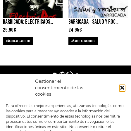
BARRICADA: ELECTRICAOS – DAVID MARIEZKURRENA Y FERNANDO F. GARAYOA
BARRICADA – SALUD Y ROCANROL
29,90
€
24,95
€
AÑADIR AL CARRITO
AÑADIR AL CARRITO
Gestionar el
consentimiento de las
cookies
LEGAL
ENLACES
Para ofrecer las mejores experiencias, utilizamos tecnologías como
las cookies para almacenar y/o acceder a la información del
POLÍTICA DE
TIENDA
ESTILOS
dispositivo. El consentimiento de estas tecnologías nos permitirá
PRIVACIDAD
FORMATOS
PREVENTAS
procesar datos como el comportamiento de navegación o las
TÉRMINOS Y
OFERTAS
identificaciones únicas en este sitio. No consentir o retirar el
CONDICIONES
MERCHANDISING