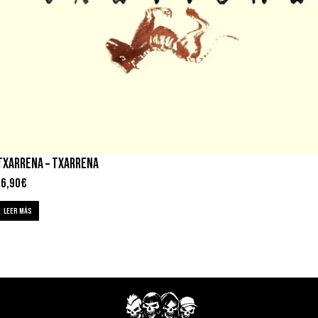
TXARRENA – TXARRENA
16,90
€
LEER MÁS