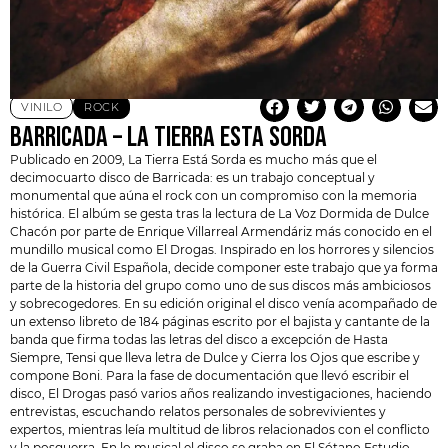
VINILO
ROCK
BARRICADA – LA TIERRA ESTA SORDA
Publicado en 2009, La Tierra Está Sorda es mucho más que el
decimocuarto disco de
Barricada
: es un trabajo conceptual y
monumental que aúna el rock con un compromiso con la memoria
histórica. El albúm se gesta tras la lectura de La Voz Dormida de Dulce
Chacón por parte de Enrique Villarreal Armendáriz más conocido en el
mundillo musical como El Drogas. Inspirado en los horrores y silencios
de la Guerra Civil Española, decide componer este trabajo que ya forma
parte de la historia del grupo como uno de sus discos más ambiciosos
y sobrecogedores. En su edición original el disco venía acompañado de
un extenso libreto de 184 páginas escrito por el bajista y cantante de la
banda que firma todas las letras del disco a excepción de Hasta
Siempre, Tensi que lleva letra de Dulce y Cierra los Ojos que escribe y
compone Boni. Para la fase de documentación que llevó escribir el
disco, El Drogas pasó varios años realizando investigaciones, haciendo
entrevistas, escuchando relatos personales de sobrevivientes y
expertos, mientras leía multitud de libros relacionados con el conflicto
y la posguerra. En lo musical el disco se graba en El Sótano Estudio