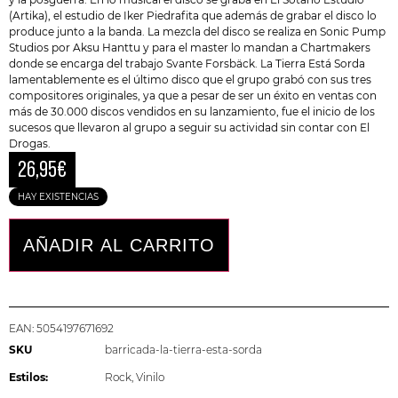
(Artika), el estudio de Iker Piedrafita que además de grabar el disco lo
produce junto a la banda. La mezcla del disco se realiza en Sonic Pump
Studios por Aksu Hanttu y para el master lo mandan a Chartmakers
donde se encarga del trabajo Svante Forsbäck. La Tierra Está Sorda
lamentablemente es el último disco que el grupo grabó con sus tres
compositores originales, ya que a pesar de ser un éxito en ventas con
más de 30.000 discos vendidos en su lanzamiento, fue el inicio de los
sucesos que llevaron al grupo a seguir su actividad sin contar con
El
Drogas
.
26,95
€
HAY EXISTENCIAS
AÑADIR AL CARRITO
EAN:
5054197671692
SKU
barricada-la-tierra-esta-sorda
Estilos:
Rock
,
Vinilo