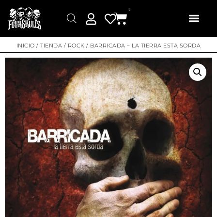
0
INICIO
/
TIENDA
/
ROCK
/ BARRICADA – LA TIERRA ESTA SORDA