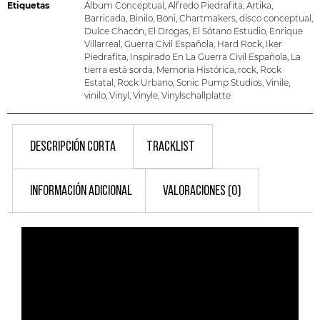
Etiquetas
Álbum Conceptual
,
Alfredo Piedrafita
,
Artika
,
Barricada
,
Binilo
,
Boni
,
Chartmakers
,
disco conceptual
,
Dulce Chacón
,
El Drogas
,
El Sótano Estudio
,
Enrique
Villarreal
,
Guerra Civil Española
,
Hard Rock
,
Iker
Piedrafita
,
Inspirado En La Guerra Civil Española
,
La
tierra está sorda
,
Memoria Histórica
,
rock
,
Rock
Estatal
,
Rock Urbano
,
Sonic Pump Studios
,
Vinile
,
vinilo
,
Vinyl
,
Vinyle
,
Vinylschallplatte
DESCRIPCIÓN CORTA
TRACKLIST
INFORMACIÓN ADICIONAL
VALORACIONES (0)